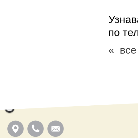
Узнав
по те
«
все