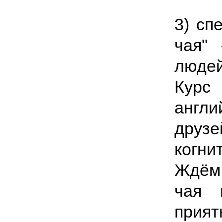
3) сп
чая"
люде
Курс
англ
друзе
когн
Ждём 
чая 
прият