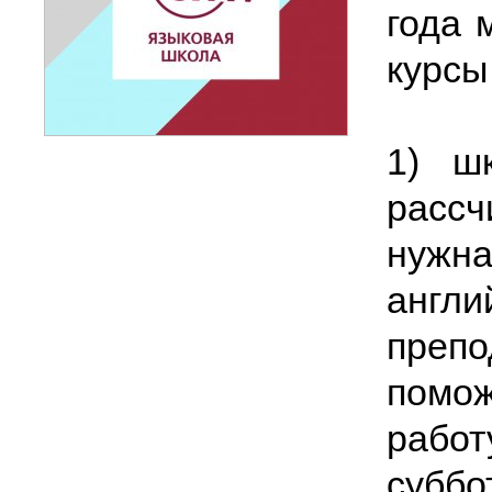
года 
курсы
1) ш
расс
нуж
анг
преп
помо
рабо
субб