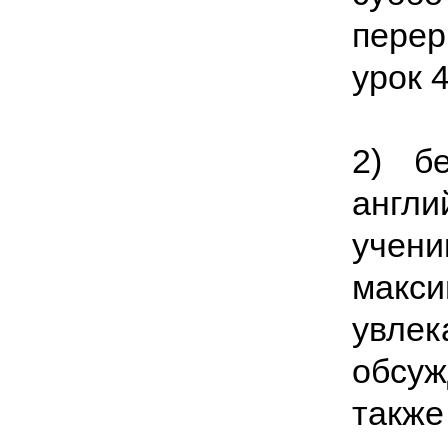
перер
урок 
2) б
англ
учени
макс
увле
обсу
также